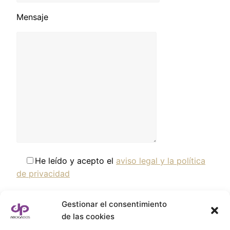
Mensaje
He leído y acepto el
aviso legal y la política
de privacidad
A los efectos previstos en la Ley Orgánica 3/2018,
Gestionar el consentimiento
de 5 de Diciembre, sobre Protección de Datos de
de las cookies
Carácter Personal, se le informa que los datos